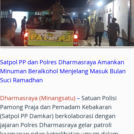
Satpol PP dan Polres Dharmasraya Amankan
Minuman Beralkohol Menjelang Masuk Bulan
Suci Ramadhan
Dharmasraya (Minangsatu)
–
Satuan Polisi
Pamong Praja dan Pemadam Kebakaran
(Satpol PP Damkar) berkolaborasi dengan
jajaran Polres Dharmasraya gelar patroli
keamanan ndan keterlibatan umum dalam