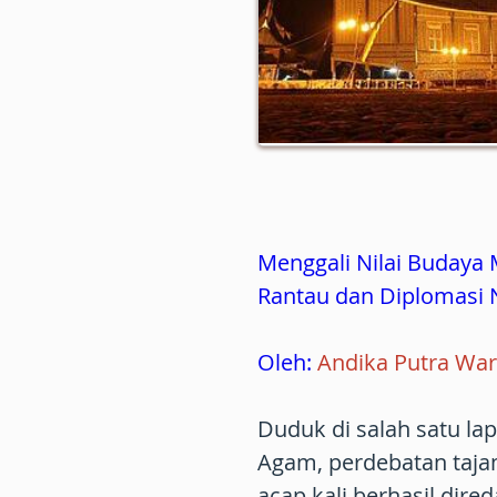
Menggali Nilai Buday
Rantau dan Diplomasi
Oleh:
Andika Putra Wa
Duduk di salah satu l
Agam, perdebatan tajam
acap kali berhasil dire