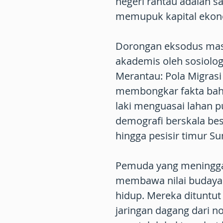
negeri rantau adalah s
memupuk kapital ekon
Dorongan eksodus mass
akademis oleh sosiolo
Merantau: Pola Migras
membongkar fakta bahw
laki menguasai lahan p
demografi berskala be
hingga pesisir timur S
Pemuda yang meningg
membawa nilai budaya 
hidup. Mereka dituntu
jaringan dagang dari n