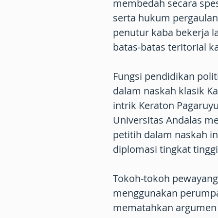
membedah secara spesi
serta hukum pergaulan 
penutur kaba bekerja l
batas-batas teritorial
Fungsi pendidikan poli
dalam naskah klasik K
intrik Keraton Pagaruyu
Universitas Andalas m
petitih dalam naskah in
diplomasi tingkat tinggi
Tokoh-tokoh pewayanga
menggunakan perumpam
mematahkan argumen l