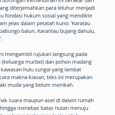
n dorongan kemandirian ini berakar dari
ng diterjemahkan para leluhur menjadi
atu fondasi hukum sosial yang mendikte
kam jelas dalam petatah kuno: 'Karatau
babungo balun. Karantau bujang dahulu,
.
 ini mengambil rujukan langsung pada
 (keluarga murbei) dan pohon madang
i kawasan hulu sungai yang lambat
cara makna kiasan, teks ini merupakan
i-laki muda yang belum menikah.
 hak suara maupun aset di dalam rumah
sehingga menebas batas hutan menuju