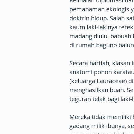
Kelihaian diplomasi da
pemahaman ekologis ya
doktrin hidup. Salah s
kaum laki-lakinya tere
madang diulu, babuah 
di rumah baguno balun'
Secara harfiah, kiasan
anatomi pohon karatau
(keluarga Lauraceae) d
menghasilkan buah. Se
teguran telak bagi lak
Mereka tidak memiliki
gadang milik ibunya, 