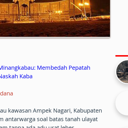
a Minangkabau: Membedah Pepatah
 Naskah Kaba
rdana
apau kawasan Ampek Nagari, Kabupaten
 antarwarga soal batas tanah ulayat
dam tanpa ada adu urat leher.