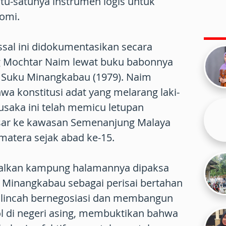
atu-satunya instrumen logis untuk
omi.
al ini didokumentasikan secara
g Mochtar Naim lewat buku babonnya
i Suku Minangkabau (1979). Naim
a konstitusi adat yang melarang laki-
usaka ini telah memicu letupan
sar ke kawasan Semenanjung Malaya
umatera sejak abad ke-15.
alkan kampung halamannya dipaksa
Minangkabau sebagai perisai bertahan
t lincah bernegosiasi dan membangun
ol di negeri asing, membuktikan bahwa