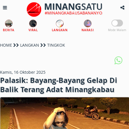
MINANG
SATU
#MINANGKABAUSABANANYO
BERITA
VIRAL
LANGKAN
NARASI
Mode Malam
HOME
LANGKAN
TINGKOK
Kamis, 16 Oktober 2025
Palasik: Bayang-Bayang Gelap Di
Balik Terang Adat Minangkabau