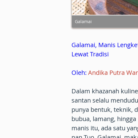
Galamai
Galamai, Manis Lengke
Lewat Tradisi
Oleh:
Andika Putra Wa
Dalam khazanah kuline
santan selalu menduduk
punya bentuk, teknik,
bubua, lamang, hingga
manis itu, ada satu yan
nan Tuo. Galamai, mak