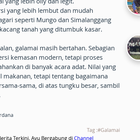
 yang lebih oily dan legit.
i yang lebih lembut dan mudah
agari seperti Mungo dan Simalanggang
kacang tanah yang ditumbuk kasar.
alan, galamai masih bertahan. Sebagian
rsi kemasan modern, tetapi proses
tahankan di banyak acara adat. Nilai yang
al makanan, tetapi tentang bagaimana
rsama-sama, di atas tungku besar, sambil
.
ardana
Tag :#Galamai
rita Terkini, Ayu Bergabung di
Channel