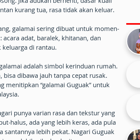
gosong. Jika adukan berhenti, dasar kuali
ntan kurang tua, rasa tidak akan keluar.
ang, galamai sering dibuat untuk momen-
 acara adat, baralek, khitanan, dan
 keluarga di rantau.
 galamai adalah simbol kerinduan rumah.
, bisa dibawa jauh tanpa cepat rusak.
ng menitipkan “galamai Guguak” untuk
laysia.
agari punya varian rasa dan tekstur yang
ut-halus, ada yang lebih keras, ada pula
na santannya lebih pekat. Nagari Guguak