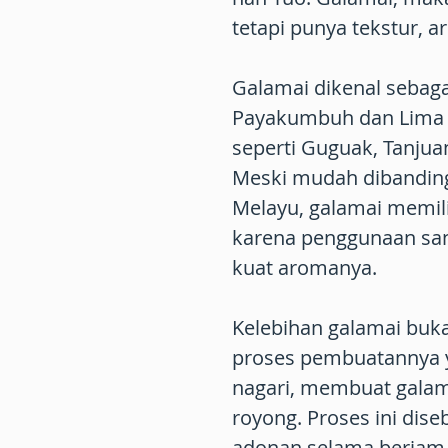
tetapi punya tekstur, 
Galamai dikenal sebagai
Payakumbuh dan Lima Pu
seperti Guguak, Tanjuan
Meski mudah dibanding
Melayu, galamai memilik
karena penggunaan san
kuat aromanya.
Kelebihan galamai buka
proses pembuatannya y
nagari, membuat galam
royong. Proses ini dis
adonan selama berjam-