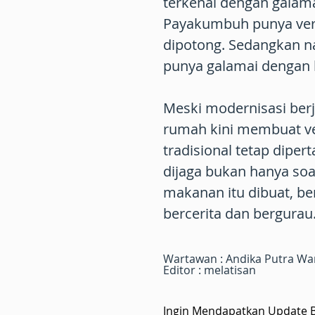
terkenal dengan galamai
Payakumbuh punya vers
dipotong. Sedangkan n
punya galamai dengan 
Meski modernisasi berj
rumah kini membuat ve
tradisional tetap diper
dijaga bukan hanya so
makanan itu dibuat, be
bercerita dan bergurau
Wartawan : Andika Putra W
Editor : melatisan
Ingin Mendapatkan Update Be