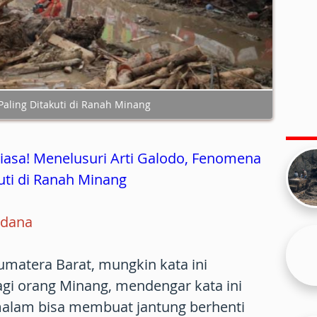
aling Ditakuti di Ranah Minang
iasa! Menelusuri Arti Galodo, Fenomena
uti di Ranah Minang
rdana
umatera Barat, mungkin kata ini
bagi orang Minang, mendengar kata ini
 malam bisa membuat jantung berhenti