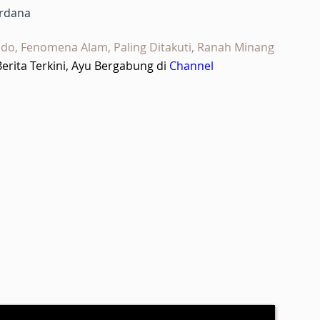
ardana
lodo, Fenomena Alam, Paling Ditakuti, Ranah Minang
rita Terkini, Ayu Bergabung di
Channel