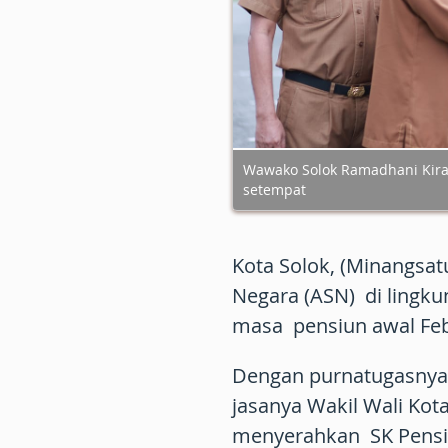
Wawako Solok Ramadhani Kira
setempat
Kota Solok, (Minangsatu
Negara (ASN) di lingk
masa pensiun awal Feb
Dengan purnatugasnya 
jasanya Wakil Wali Kot
menyerahkan SK Pensiu