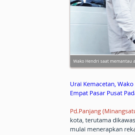
Wako Hendri saat memantau ar
Urai Kemacetan, Wako 
Empat Pasar Pusat Pad
Pd.Panjang (Minangsat
kota, terutama dikawa
mulai menerapkan reka