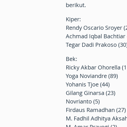
berikut.
Kiper
:
Rendy Oscario Sroyer (
Achmad Iqbal Bachtiar 
Tegar Dadi Prakoso (30
Bek
:
Ricky Akbar Ohorella (1
Yoga Noviandre (89)
Yohanis Tjoe (44)
Gilang Ginarsa (23)
Novrianto (5)
Firdaus Ramadhan (27)
M. Fadhil Adhitya Aksah
M. Amar Prayogi (2)