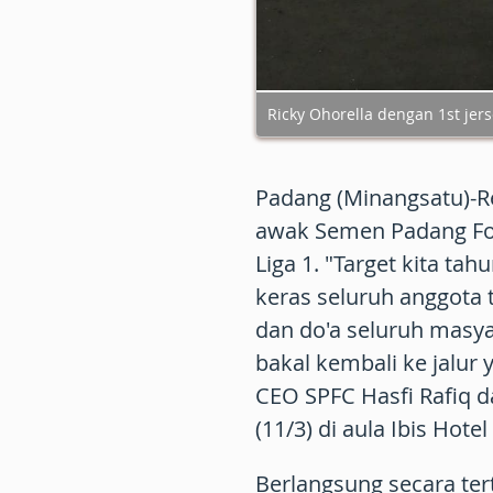
Ricky Ohorella dengan 1st jer
Padang
(
Minangsatu
)-
awak Semen Padang Foo
Liga 1. "Target kita tah
keras seluruh anggota 
dan do'a seluruh masy
bakal kembali ke jalur 
CEO SPFC Hasfi Rafiq 
(11/3) di aula Ibis Hote
Berlangsung secara ter