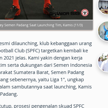
sey Semen Padang Saat Launching Tim, Kamis (11/3)
Resmi dilaunching, klub kebanggaan urang
tball Club (SPFC) targetkan kembali ke
un 2021 jelas. Kami yakin dengan kerja
tim serta dukungan dari Semen Indonesia
arakat Sumatera Barat, Semen Padang
yang sebenernya, yaitu Liga 1", ungkap
dalam sambutannya saat launching, Kamis
l Padang.
tutup, prosesi pengenalan skuad SPFC