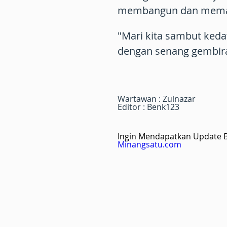
membangun dan memaj
"Mari kita sambut ked
dengan senang gembira,
Wartawan : Zulnazar
Editor : Benk123
Ingin Mendapatkan Update Be
Minangsatu.com