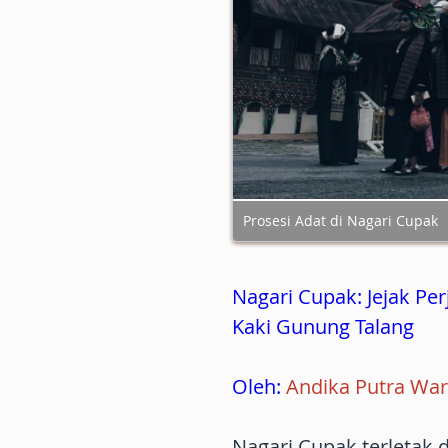
Prosesi Adat di Nagari Cupak
Nagari Cupak: Jejak Pe
Kaki Gunung Talang
Oleh:
Andika Putra Wa
Nagari Cupak terletak