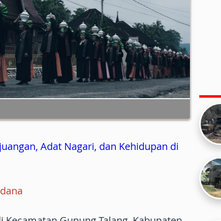
rjuangan, Adat Nagari, dan Kehidupan di
rdana
 di Kecamatan Gunung Talang, Kabupaten