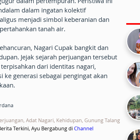
ugur dalam pertempuran. Peristiwa ini
dalam dalam ingatan kolektif
aligus menjadi simbol keberanian dan
ertahankan tanah air.
kehancuran, Nagari Cupak bangkit dan
dupan. Jejak sejarah perjuangan tersebut
 terpisahkan dari identitas nagari,
si ke generasi sebagai pengingat akan
kaan.
ardana
 Perjuangan, Adat Nagari, Kehidupan, Gunung Talang
rita Terkini, Ayu Bergabung di
Channel