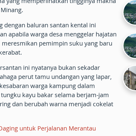
ma yang memperlihatkan tingginya makna
 Minang.
 dengan baluran santan kental ini
kan apabila warga desa menggelar hajatan
an meresmikan pemimpin suku yang baru
kerabat.
antan ini nyatanya bukan sekadar
haga perut tamu undangan yang lapar,
k kesabaran warga kampung dalam
s tungku kayu bakar selama berjam-jam
ing dan berubah warna menjadi cokelat
aging untuk Perjalanan Merantau