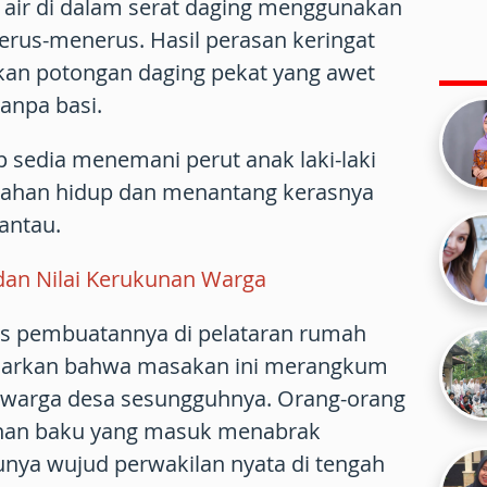
ir di dalam serat daging menggunakan
terus-menerus. Hasil perasan keringat
rkan potongan daging pekat yang awet
tanpa basi.
ap sedia menemani perut anak laki-laki
tahan hidup dan menantang kerasnya
rantau.
an Nilai Kerukunan Warga
es pembuatannya di pelataran rumah
adarkan bahwa masakan ini merangkum
 warga desa sesungguhnya. Orang-orang
ahan baku yang masuk menabrak
unya wujud perwakilan nyata di tengah