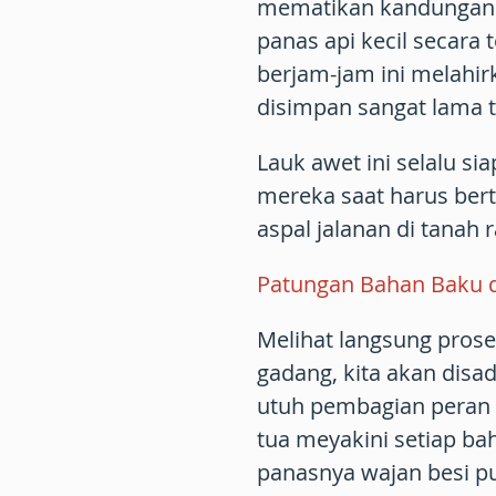
mematikan kandungan a
panas api kecil secara 
berjam-jam ini melahi
disimpan sangat lama 
Lauk awet ini selalu si
mereka saat harus ber
aspal jalanan di tanah 
Patungan Bahan Baku d
Melihat langsung pros
gadang, kita akan dis
utuh pembagian peran
tua meyakini setiap b
panasnya wajan besi p