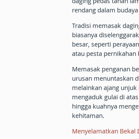
daging pedas tahan la
rendang dalam budaya
Tradisi memasak daging
biasanya diselenggara
besar, seperti peraya
atau pesta pernikahan 
Memasak penganan bers
urusan menuntaskan da
melainkan ajang unju
mengaduk gulai di ata
hingga kuahnya menger
kehitaman.
Menyelamatkan Bekal D