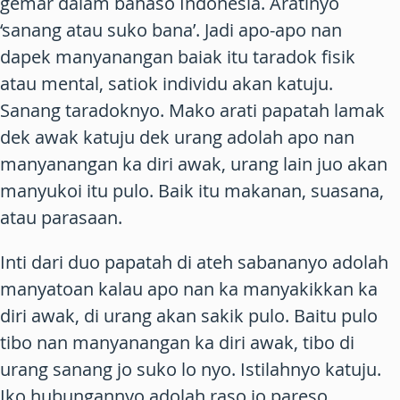
gemar
dalam bahaso Indonesia. Aratinyo
‘sanang atau suko bana’. Jadi apo-apo nan
dapek manyanangan baiak itu taradok fisik
atau mental, satiok individu akan katuju.
Sanang taradoknyo. Mako arati papatah
lamak
dek awak katuju dek urang
adolah apo nan
manyanangan ka diri awak, urang lain juo akan
manyukoi itu pulo. Baik itu makanan, suasana,
atau parasaan.
Inti dari duo papatah di ateh sabananyo adolah
manyatoan kalau apo nan ka manyakikkan ka
diri awak, di urang akan sakik pulo. Baitu pulo
tibo nan manyanangan ka diri awak, tibo di
urang sanang jo suko lo nyo. Istilahnyo
katuju
.
Iko hubungannyo adolah raso jo pareso.