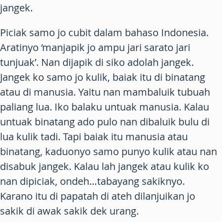
jangek
.
Piciak
samo jo
cubit
dalam bahaso Indonesia.
Aratinyo ‘manjapik jo ampu jari sarato jari
tunjuak’. Nan dijapik di siko adolah
jangek
.
Jangek
ko samo jo kulik, baiak itu di binatang
atau di manusia. Yaitu nan mambaluik tubuah
paliang lua. Iko balaku untuak manusia. Kalau
untuak binatang ado pulo nan dibaluik bulu di
lua kulik tadi. Tapi baiak itu manusia atau
binatang, kaduonyo samo punyo kulik atau nan
disabuk
jangek
. Kalau lah jangek atau kulik ko
nan dipiciak, ondeh…tabayang sakiknyo.
Karano itu di papatah di ateh dilanjuikan jo
sakik di awak sakik dek urang
.