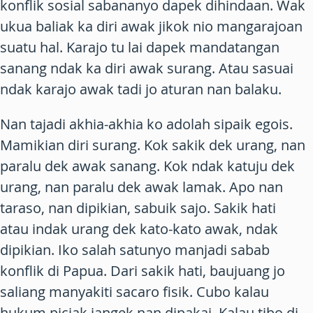
konflik sosial sabananyo dapek dihindaan. Wak
ukua baliak ka diri awak jikok nio mangarajoan
suatu hal. Karajo tu lai dapek mandatangan
sanang ndak ka diri awak surang. Atau sasuai
ndak karajo awak tadi jo aturan nan balaku.
Nan tajadi akhia-akhia ko adolah sipaik egois.
Mamikian diri surang. Kok sakik dek urang, nan
paralu dek awak sanang. Kok ndak katuju dek
urang, nan paralu dek awak lamak. Apo nan
taraso, nan dipikian, sabuik sajo. Sakik hati
atau indak urang dek kato-kato awak, ndak
dipikian. Iko salah satunyo manjadi sabab
konflik di Papua. Dari sakik hati, baujuang jo
saliang manyakiti sacaro fisik. Cubo kalau
hukum piciak jangek nan dipakai. Kalau tibo di