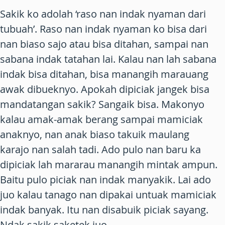
Sakik
ko adolah ‘raso nan indak nyaman dari
tubuah’. Raso nan indak nyaman ko bisa dari
nan biaso sajo atau bisa ditahan, sampai nan
sabana indak tatahan lai. Kalau nan lah sabana
indak bisa ditahan, bisa manangih marauang
awak dibueknyo. Apokah dipiciak jangek bisa
mandatangan sakik? Sangaik bisa. Makonyo
kalau amak-amak berang sampai mamiciak
anaknyo, nan anak biaso takuik maulang
karajo nan salah tadi. Ado pulo nan baru ka
dipiciak lah mararau manangih mintak ampun.
Baitu pulo piciak nan indak manyakik. Lai ado
juo kalau tanago nan dipakai untuak mamiciak
indak banyak. Itu nan disabuik piciak sayang.
Ndak sakik saketek juo.