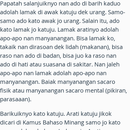
Papatah salanjuiknyo nan ado di barih kaduo
adolah
lamak di awak katuju dek urang
. Samo-
samo ado kato
awak
jo
urang
. Salain itu, ado
kato
lamak
jo
katuju
.
Lamak
aratinyo adolah
apo-apo nan manyanangan. Bisa lamak ko,
takaik nan dirasoan dek lidah (makanan), bisa
raso nan ado di badan, bisa juo ka raso nan
ado di hati atau suasana di sakitar. Nan jaleh
apo-apo nan lamak adolah apo-apo nan
manyanangan. Baiak manyanangan sacaro
fisik atau manyanangan sacaro mental (pikiran,
parasaaan).
Barikuiknyo kato
katuju
. Arati
katuju
jikok
dicari di Kamus Bahaso Minang samo jo kato