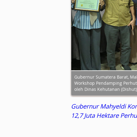
Gubernur Sumatera Barat, Mah
Workshop Pendamping Perhutan
oleh Dinas Kehutanan (Dishut)
Gubernur Mahyeldi Kom
12,7 Juta Hektare Perhu