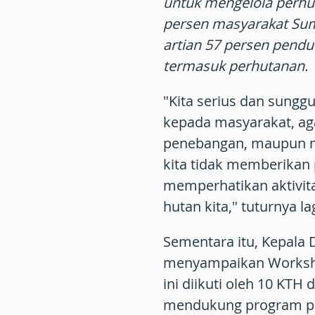
untuk mengelola perhut
persen masyarakat Sum
artian 57 persen pendu
termasuk perhutanan.
"Kita serius dan sung
kepada masyarakat, ag
penebangan, maupun m
kita tidak memberikan
memperhatikan aktivita
hutan kita," tuturnya lag
Sementara itu, Kepala 
menyampaikan Worksho
ini diikuti oleh 10 KT
mendukung program pe