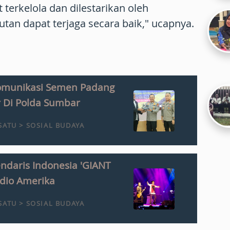
terkelola dan dilestarikan oleh
tan dapat terjaga secara baik," ucapnya.
omunikasi Semen Padang
 Di Polda Sumbar
ATU > SOSIAL BUDAYA
ndaris Indonesia 'GIANT
dio Amerika
ATU > SOSIAL BUDAYA