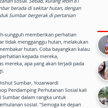
anan sosial. Sebab, kurang lebih 81
bar berada di sekitar hutan, dengan
duk Sumbar bergerak di pertanian
guh-sungguh memberikan perhatian
ar tidak mengganggu hutan, melakukan
embakar hutan. Coba bayangkan kalau
 perhatian kepada mereka,
s mereka, apa yang akan terjadi pada
i.
Dishut Sumbar, Yozarwardi
p Pendamping Perhutanan Sosial kali
H di Sumbar dalam rangka untuk
rhutanan sosial. "Semoga ke depan