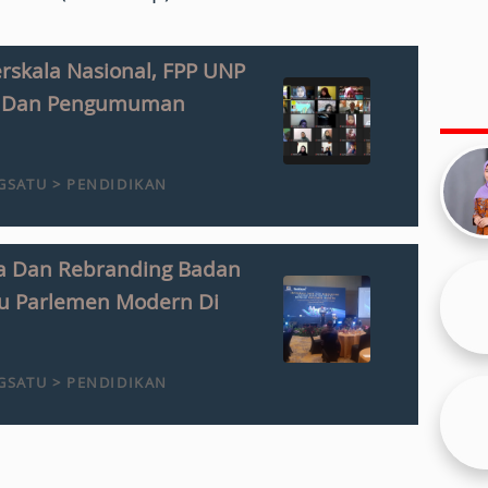
rskala Nasional, FPP UNP
s Dan Pengumuman
SATU > PENDIDIKAN
ata Dan Rebranding Badan
ju Parlemen Modern Di
SATU > PENDIDIKAN