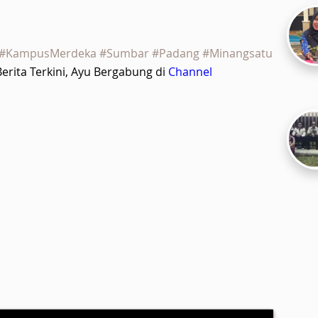
 #KampusMerdeka #Sumbar #Padang #Minangsatu
rita Terkini, Ayu Bergabung di
Channel