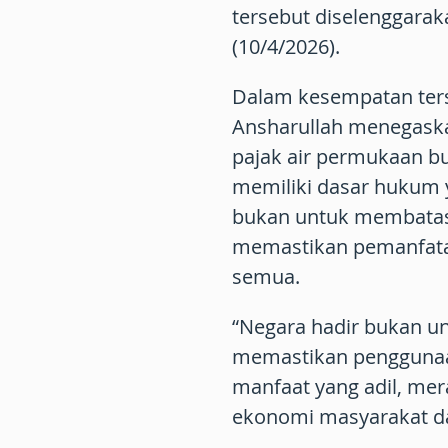
tersebut diselenggaraka
(10/4/2026).
Dalam kesempatan ter
Ansharullah menegask
pajak air permukaan bu
memiliki dasar hukum 
bukan untuk membatasi
memastikan pemanfatan
semua.
“Negara hadir bukan u
memastikan penggunaa
manfaat yang adil, mera
ekonomi masyarakat da