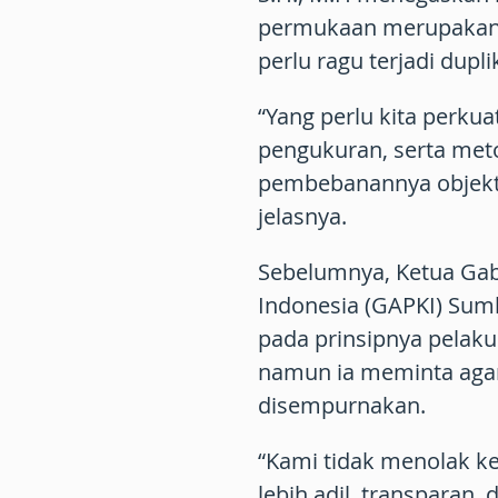
permukaan merupakan d
perlu ragu terjadi dupli
“Yang perlu kita perkua
pengukuran, serta met
pembebanannya objektif
jelasnya.
Sebelumnya, Ketua Ga
Indonesia (GAPKI) Su
pada prinsipnya pelak
namun ia meminta aga
disempurnakan.
“Kami tidak menolak k
lebih adil, transparan, 