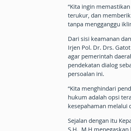
“Kita ingin memastikan
terukur, dan memberika
tanpa mengganggu iklim
Dari sisi keamanan d
Irjen Pol. Dr. Drs. Gat
agar pemerintah daera
pendekatan dialog seb
persoalan ini.
“Kita menghindari pend
hukum adalah opsi tera
kesepahaman melalui di
Sejalan dengan itu Kep
S.H., M.H menegaskan b