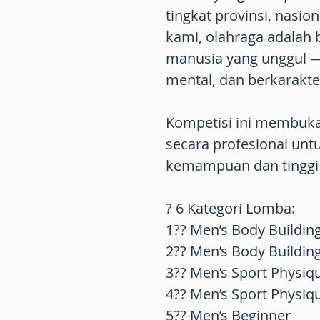
tingkat provinsi, nasio
kami, olahraga adalah
manusia yang unggul — 
mental, dan berkarakter
Kompetisi ini membuka
secara profesional un
kemampuan dan tinggi 
? 6 Kategori Lomba:
1?? Men’s Body Buildin
2?? Men’s Body Buildin
3?? Men’s Sport Physiq
4?? Men’s Sport Physi
5?? Men’s Beginner