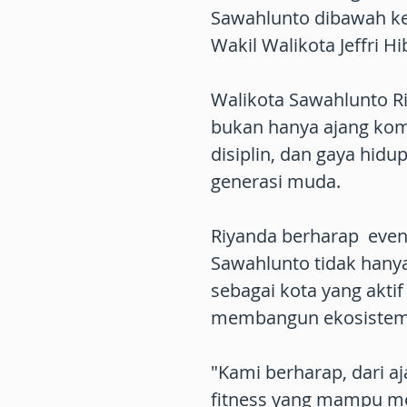
Sawahlunto dibawah k
Wakil Walikota Jeffri Hi
Walikota Sawahlunto R
bukan hanya ajang komp
disiplin, dan gaya hid
generasi muda.
Riyanda berharap even
Sawahlunto tidak hanya
sebagai kota yang akti
membangun ekosistem o
"Kami berharap, dari aja
fitness yang mampu m