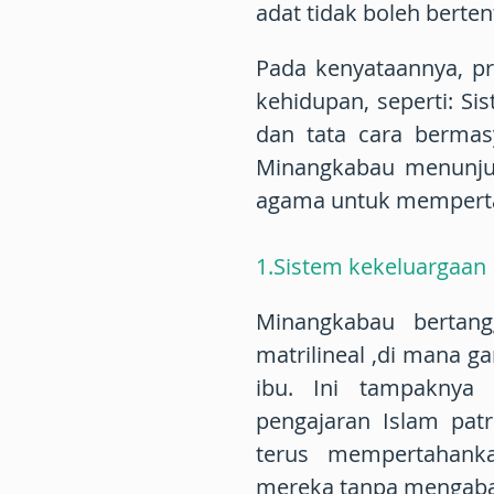
adat tidak boleh bert
Pada kenyataannya, pr
kehidupan, seperti: S
dan tata cara bermasy
Minangkabau menunjuk
agama untuk mempertaha
1.Sistem kekeluargaan
Minangkabau bertang
matrilineal ,di mana g
ibu. Ini tampaknya 
pengajaran Islam patr
terus mempertahank
mereka tanpa mengabaik