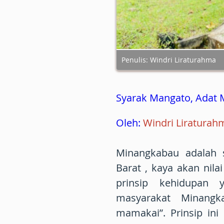
Penulis: Windri Liraturahma
Syarak Mangato, Adat
Oleh:
Windri Liratura
Minangkabau adalah s
Barat , kaya akan nilai
prinsip kehidupan 
masyarakat Minangk
mamakai”. Prinsip in