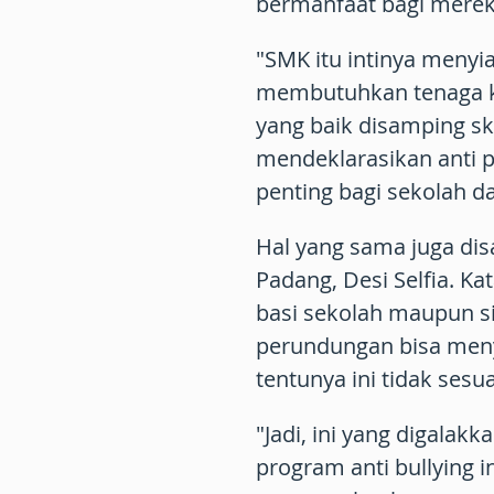
bermanfaat bagi merek
"SMK itu intinya menyia
membutuhkan tenaga ke
yang baik disamping s
mendeklarasikan anti 
penting bagi sekolah d
Hal yang sama juga d
Padang, Desi Selfia. Ka
basi sekolah maupun s
perundungan bisa men
tentunya ini tidak sesu
"Jadi, ini yang digala
program anti bullying i