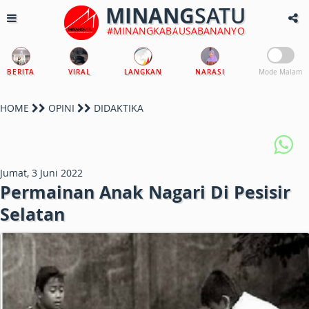
MINANG
SATU
#MINANGKABAUSABANANYO
BERITA
VIRAL
LANGKAN
NARASI
Mode Malam
HOME
OPINI
DIDAKTIKA
Jumat, 3 Juni 2022
Permainan Anak Nagari Di Pesisir
Selatan