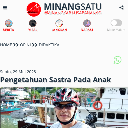
MINANG
SATU
#MINANGKABAUSABANANYO
BERITA
VIRAL
LANGKAN
NARASI
Mode Malam
HOME
OPINI
DIDAKTIKA
Senin, 29 Mei 2023
Pengetahuan Sastra Pada Anak