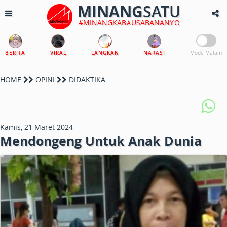
MINANG
SATU
#MINANGKABAUSABANANYO
BERITA
VIRAL
LANGKAN
NARASI
Mode Malam
HOME
OPINI
DIDAKTIKA
Kamis, 21 Maret 2024
Mendongeng Untuk Anak Dunia