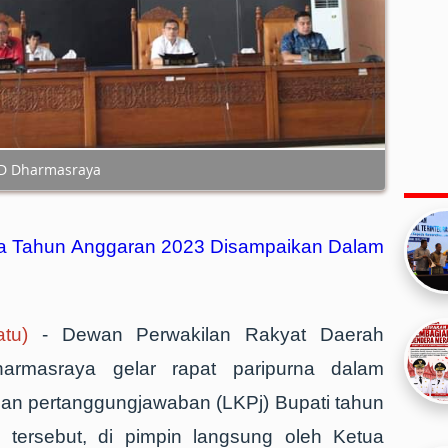
RD Dharmasraya
ya Tahun Anggaran 2023 Disampaikan Dalam
tu)
- Dewan Perwakilan Rakyat Daerah
rmasraya gelar rapat paripurna dalam
gan pertanggungjawaban (LKPj) Bupati tahun
 tersebut, di pimpin langsung oleh Ketua