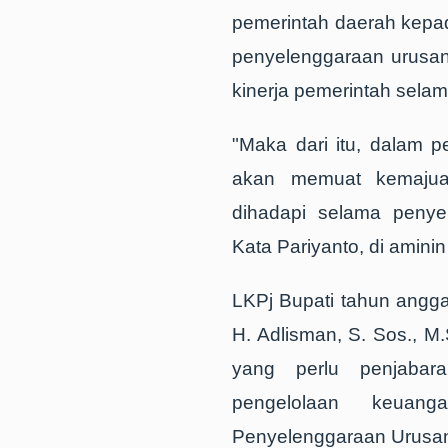
pemerintah daerah kepa
penyelenggaraan urusan
kinerja pemerintah sela
"Maka dari itu, dalam p
akan memuat kemajua
dihadapi selama penye
Kata Pariyanto, di amin
LKPj Bupati tahun ang
H. Adlisman, S. Sos., M.S
yang perlu penjabar
pengelolaan keuan
Penyelenggaraan Urusa