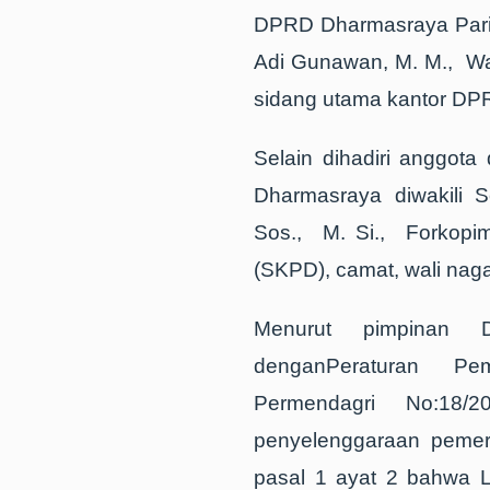
DPRD Dharmasraya Pariyan
Adi Gunawan, M. M., Wak
sidang utama kantor DPR
Selain dihadiri anggota
Dharmasraya diwakili S
Sos., M. Si., Forkopim
(SKPD), camat, wali naga
Menurut pimpinan D
denganPeraturan Pem
Permendagri No:18/
penyelenggaraan pemeri
pasal 1 ayat 2 bahwa 