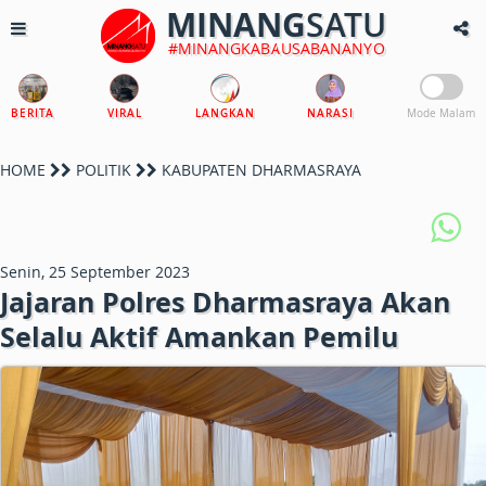
MINANG
SATU
#MINANGKABAUSABANANYO
BERITA
VIRAL
LANGKAN
NARASI
Mode Malam
HOME
POLITIK
KABUPATEN DHARMASRAYA
Senin, 25 September 2023
Jajaran Polres Dharmasraya Akan
Selalu Aktif Amankan Pemilu