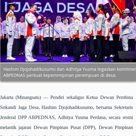
Hashim Djojohadikusumo dan Adhitya Yusma tegaskan komitme
ABPEDNAS perkuat kepemimpinan perempuan di desa.
Jakarta (Minangsatu)
— Pendiri sekaligus Ketua Dewan Pembina
Srikandi Jaga Desa, Hashim Djojohadikusumo, bersama Sekretaris
Jenderal DPP ABPEDNAS, Adhitya Yusma Perdana, secara resmi
melantik jajaran Dewan Pimpinan Pusat (DPP), Dewan Pimpinan