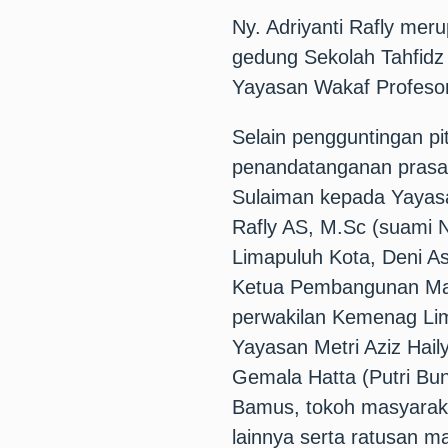
Ny. Adriyanti Rafly me
gedung Sekolah Tahfidz
Yayasan Wakaf Profesor
Selain pengguntingan pi
penandatanganan prasas
Sulaiman kepada Yayasan
Rafly AS, M.Sc (suami N
Limapuluh Kota, Deni As
Ketua Pembangunan Mas
perwakilan Kemenag Lim
Yayasan Metri Aziz Haily
Gemala Hatta (Putri Bun
Bamus, tokoh masyarak
lainnya serta ratusan m