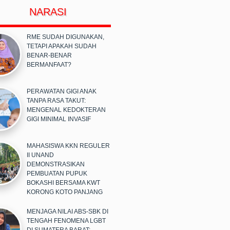
NARASI
RME SUDAH DIGUNAKAN,
TETAPI APAKAH SUDAH
BENAR-BENAR
BERMANFAAT?
PERAWATAN GIGI ANAK
TANPA RASA TAKUT:
MENGENAL KEDOKTERAN
GIGI MINIMAL INVASIF
MAHASISWA KKN REGULER
II UNAND
DEMONSTRASIKAN
PEMBUATAN PUPUK
BOKASHI BERSAMA KWT
KORONG KOTO PANJANG
MENJAGA NILAI ABS-SBK DI
TENGAH FENOMENA LGBT