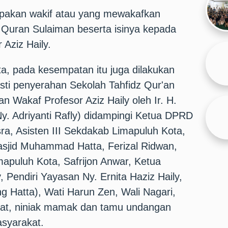
rupakan wakif atau yang mewakafkan
 Quran Sulaiman beserta isinya kepada
 Aziz Haily.
ta, pada kesempatan itu juga dilakukan
ti penyerahan Sekolah Tahfidz Qur'an
 Wakaf Profesor Aziz Haily oleh Ir. H.
y. Adriyanti Rafly) didampingi Ketua DPRD
ra, Asisten III Sekdakab Limapuluh Kota,
jid Muhammad Hatta, Ferizal Ridwan,
apuluh Kota, Safrijon Anwar, Ketua
, Pendiri Yayasan Ny. Ernita Haziz Haily,
g Hatta), Wati Harun Zen, Wali Nagari,
at, niniak mamak dan tamu undangan
asyarakat.