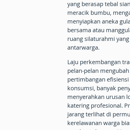
yang berasap tebal si
meracik bumbu, menga
menyiapkan aneka gulai
bersama atau manggula
ruang silaturahmi yan
antarwarga.
Laju perkembangan tra
pelan-pelan mengubah t
pertimbangan efisiensi
konsumsi, banyak peny
menyerahkan urusan log
katering profesional.
jarang terlihat di per
kerelawanan warga bia