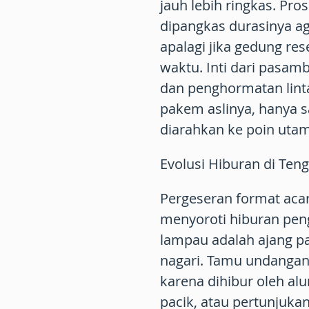
jauh lebih ringkas. Pro
dipangkas durasinya ag
apalagi jika gedung re
waktu. Inti dari pasa
dan penghormatan linta
pakem aslinya, hanya s
diarahkan ke poin utam
Evolusi Hiburan di Ten
Pergeseran format acara
menyoroti hiburan peng
lampau adalah ajang p
nagari. Tamu undanga
karena dihibur oleh al
pacik, atau pertunjukan