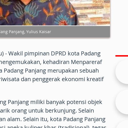
ang Panjang, Yulius Kaisar
u) - Wakil pimpinan DPRD kota Padang
r mengemukakan, kehadiran Menpareraf
ota Padang Panjang merupakan sebuah
ariwisata dan penggerak ekonomi kreatif
g Panjang miliki banyak potensi objek
rik orang untuk berkunjung. Selain
n alam. Selain itu, kota Padang Panjang
i aneka kuliner khas (tradisional), tegas