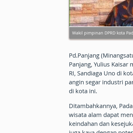
Wakil pimpinan DPRD kota Pad
Pd.Panjang (Minangsat
Panjang, Yulius Kaisa
RI, Sandiaga Uno di k
angin segar industri p
di kota ini.
Ditambahkannya, Padan
wisata alam dapat mena
keindahan dan kesejuka
juga kaya dengan potens