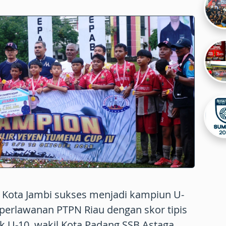
i Kota Jambi sukses menjadi kampiun U-
perlawanan PTPN Riau dengan skor tipis
k U-10, wakil Kota Padang SSB Astaga