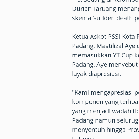
Durian Taruang menang
skema ‘sudden death pe
Ketua Askot PSSI Kota
Padang, Mastilizal Ay
memasukkan YT Cup ke 
Padang. Aye menyebut 
layak diapresiasi.
"Kami mengapresiasi 
komponen yang terlibat
yang menjadi wadah tid
Padang namun selurug
menyentuh hingga Provi
katanya.