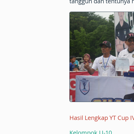
tangguh dan tentunya m
Hasil Lengkap YT Cup I
Kelompok U-10