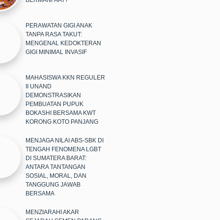
BERMANFAAT?
PERAWATAN GIGI ANAK
TANPA RASA TAKUT:
MENGENAL KEDOKTERAN
GIGI MINIMAL INVASIF
MAHASISWA KKN REGULER
II UNAND
DEMONSTRASIKAN
PEMBUATAN PUPUK
BOKASHI BERSAMA KWT
KORONG KOTO PANJANG
MENJAGA NILAI ABS-SBK DI
TENGAH FENOMENA LGBT
DI SUMATERA BARAT:
ANTARA TANTANGAN
SOSIAL, MORAL, DAN
TANGGUNG JAWAB
BERSAMA
MENZIARAHI AKAR