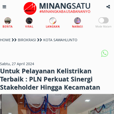
MINANG
SATU
#MINANGKABAUSABANANYO
BERITA
VIRAL
LANGKAN
NARASI
Mode Malam
HOME
BIROKRASI
KOTA SAWAHLUNTO
Sabtu, 27 April 2024
Untuk Pelayanan Kelistrikan
Terbaik : PLN Perkuat Sinergi
Stakeholder Hingga Kecamatan