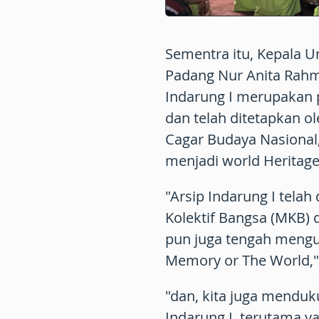
Sementra itu, Kepala 
Padang Nur Anita Rah
Indarung I merupakan 
dan telah ditetapkan 
Cagar Budaya Nasional,
menjadi world Heritag
"Arsip Indarung I tela
Kolektif Bangsa (MKB) 
pun juga tengah mengu
Memory or The World," 
"dan, kita juga menduk
Indarung I, terutama ya