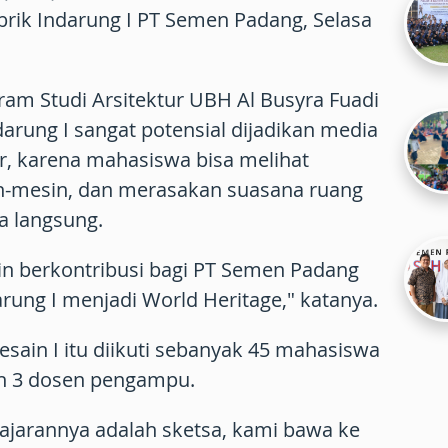
brik Indarung I PT Semen Padang, Selasa
m Studi Arsitektur UBH Al Busyra Fuadi
arung I sangat potensial dijadikan media
r, karena mahasiswa bisa melihat
n-mesin, dan merasakan suasana ruang
a langsung.
ingin berkontribusi bagi PT Semen Padang
arung I menjadi World Heritage," katanya.
esain I itu diikuti sebanyak 45 mahasiswa
an 3 dosen pengampu.
lajarannya adalah sketsa, kami bawa ke