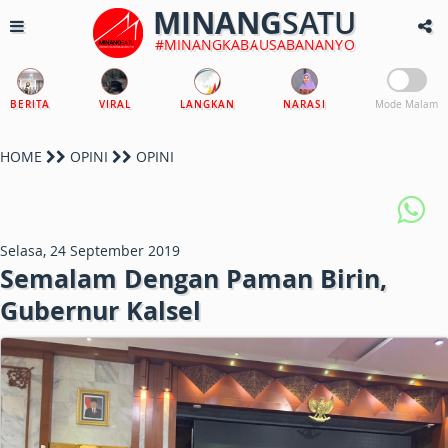
MINANG
SATU
#MINANGKABAUSABANANYO
BERITA
VIRAL
LANGKAN
NARASI
Mode Malam
HOME
OPINI
OPINI
Selasa, 24 September 2019
Semalam Dengan Paman Birin,
Gubernur Kalsel