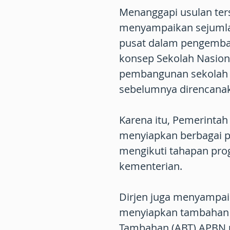
Menanggapi usulan ter
menyampaikan sejumlah
pusat dalam pengemba
konsep Sekolah Nasiona
pembangunan sekolah b
sebelumnya direncana
Karena itu, Pemerinta
menyiapkan berbagai p
mengikuti tahapan prog
kementerian.
Dirjen juga menyampai
menyiapkan tambahan 
Tambahan (ABT) APBN 