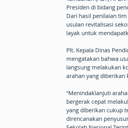
Presiden di bidang pend
Dari hasil penilaian ti
usulan revitalisasi sek
layak untuk mendapat
Plt. Kepala Dinas Pend
mengatakan bahwa usai
langsung melakukan kon
arahan yang diberikan
“Menindaklanjuti araha
bergerak cepat melakuk
yang diberikan cukup t
direncanakan penyusun
Sekolah Nasional Terin