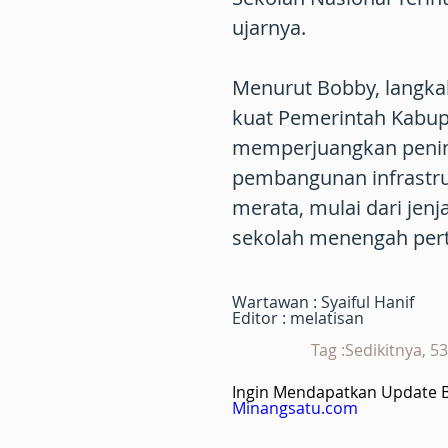
ujarnya.
Menurut Bobby, langk
kuat Pemerintah Kabu
memperjuangkan pening
pembangunan infrastruk
merata, mulai dari jenj
sekolah menengah perta
Wartawan : Syaiful Hanif
Editor : melatisan
Tag :Sedikitnya, 
Ingin Mendapatkan Update Be
Minangsatu.com