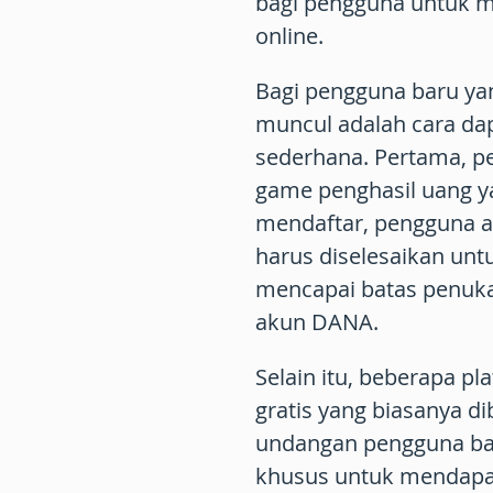
bagi pengguna untuk m
online.
Bagi pengguna baru ya
muncul adalah
cara da
sederhana. Pertama, p
game penghasil uang yan
mendaftar, pengguna a
harus diselesaikan unt
mencapai batas penukar
akun DANA.
Selain itu, beberapa p
gratis
yang biasanya di
undangan pengguna baru
khusus untuk mendapat