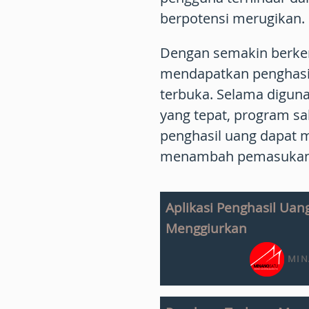
berpotensi merugikan.
Dengan semakin berkem
mendapatkan penghasil
terbuka. Selama digun
yang tepat, program
sa
penghasil uang dapat m
menambah pemasukan dar
Aplikasi Penghasil Uang
Menggiurkan
MIN