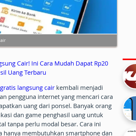
air
gsung Cair! Ini Cara Mudah Dapat Rp20
sil Uang Terbaru
ratis langsung cair
kembali menjadi
an pengguna internet yang mencari cara
atkan uang dari ponsel. Banyak orang
ikasi dan game penghasil uang untuk
al tanpa perlu modal besar. Cara ini
ena hanya membutuhkan smartphone dan