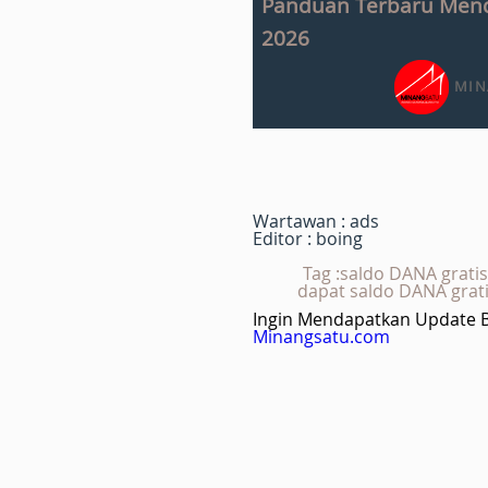
Panduan Terbaru Mend
2026
MIN
Wartawan : ads
Editor : boing
Tag :saldo DANA gratis
dapat saldo DANA gratis
Ingin Mendapatkan Update Be
Minangsatu.com