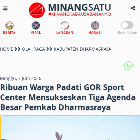
MINANG
SATU
#MINANGKABAUSABANANYO
BERITA
VIRAL
LANGKAN
NARASI
Mode Malam
HOME
OLAHRAGA
KABUPATEN DHARMASRAYA
Minggu, 7 Juni 2026
Ribuan Warga Padati GOR Sport
Center Mensukseskan Tiga Agenda
Besar Pemkab Dharmasraya