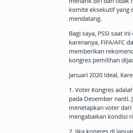
menarik diri dan tidak
komite eksekutif yang 
mendatang.
Bagi saya, PSSI saat in
karenanya, FIFA/AFC dat
memberikan rekomendas
kongres pemilihan dija
Januari 2020 Ideal, Kar
1. Voter Kongres adalah
pada Desember nanti. 
menetapkan voter dari 
mengabaikan kondisi rii
2. Jika kongres di Janu