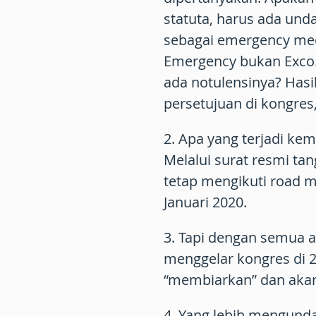
statuta, harus ada und
sebagai emergency mee
Emergency bukan Exco.
ada notulensinya? Hasi
persetujuan di kongre
2. Apa yang terjadi kem
Melalui surat resmi ta
tetap mengikuti road m
Januari 2020.
3. Tapi dengan semua al
menggelar kongres di 2
“membiarkan” dan aka
4. Yang lebih mengund