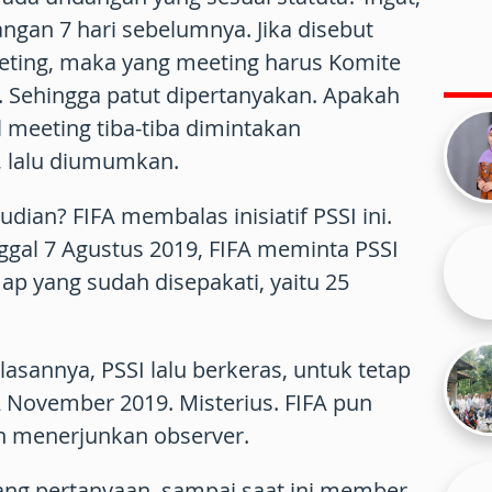
angan 7 hari sebelumnya. Jika disebut
ting, maka yang meeting harus Komite
 Sehingga patut dipertanyakan. Apakah
l meeting tiba-tiba dimintakan
s, lalu diumumkan.
udian? FIFA membalas inisiatif PSSI ini.
nggal 7 Agustus 2019, FIFA meminta PSSI
ap yang sudah disepakati, yaitu 25
asannya, PSSI lalu berkeras, untuk tetap
 November 2019. Misterius. FIFA pun
n menerjunkan observer.
ang pertanyaan, sampai saat ini member,