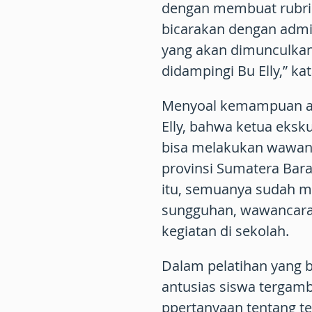
dengan membuat rubrik
bicarakan dengan admin
yang akan dimunculkan
didampingi Bu Elly,” ka
Menyoal kemampuan ana
Elly, bahwa ketua eksku
bisa melakukan wawanc
provinsi Sumatera Barat
itu, semuanya sudah m
sungguhan, wawancara
kegiatan di sekolah.
Dalam pelatihan yang b
antusias siswa tergam
ppertanyaan tentang te