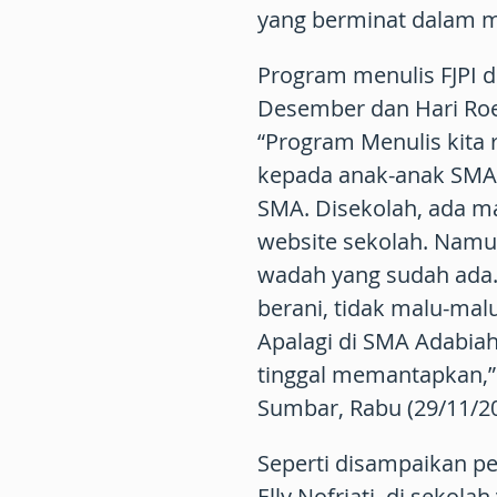
yang berminat dalam m
Program menulis FJPI d
Desember dan Hari Ro
“Program Menulis kita 
kepada anak-anak SMA d
SMA. Disekolah, ada ma
website sekolah. Namu
wadah yang sudah ada. 
berani, tidak malu-ma
Apalagi di SMA Adabiah 2
tinggal memantapkan,” 
Sumbar, Rabu (29/11/20
Seperti disampaikan pe
Elly Nofriati, di sekol