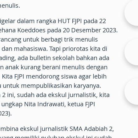
enulis.
igelar dalam rangka HUT FJPI pada 22
ehana Koeddoes pada 20 Desember 2023.
rancang untuk berbagi trik menulis
an mahasiswa. Tapi priorotas kita di
ding, ada bulletin sekolah bahkan ada
n anak kurang berani menulis dengan
Kita FJPI mendorong siswa agar lebih
lu untuk mempublikasikan karyanya.
 ini, sudah ada ekskul jurnalistik, kita
ungkap Nita Indrawati, ketua FJPI
23).
mbina ekskul jurnalistik SMA Adabiah 2,
ah yang memiliki puluhan ekskul ini sudah