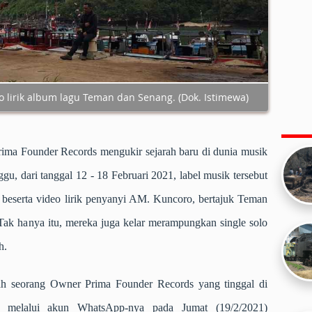
o lirik album lagu Teman dan Senang. (Dok. Istimewa)
rima Founder Records mengukir sejarah baru di dunia musik
u, dari tanggal 12 - 18 Februari 2021, label musik tersebut
eserta video lirik penyanyi AM. Kuncoro, bertajuk Teman
Tak hanya itu, mereka juga kelar merampungkan single solo
h.
lah seorang Owner Prima Founder Records yang tinggal di
i melalui akun WhatsApp-nya pada Jumat (19/2/2021)