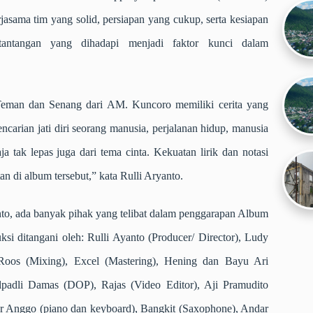
jasama tim yang solid, persiapan yang cukup, serta kesiapan
tantangan yang dihadapi menjadi faktor kunci dalam
Teman dan Senang dari AM. Kuncoro memiliki cerita yang
ncarian jati diri seorang manusia, perjalanan hidup, manusia
ja tak lepas juga dari tema cinta. Kekuatan lirik dan notasi
n di album tersebut,” kata Rulli Aryanto.
anto, ada banyak pihak yang telibat dalam penggarapan Album
i ditangani oleh: Rulli Ayanto (Producer/ Director), Ludy
Roos (Mixing), Excel (Mastering), Hening dan Bayu Ari
padli Damas (DOP), Rajas (Video Editor), Aji Pramudito
er Anggo (piano dan keyboard), Bangkit (Saxophone), Andar