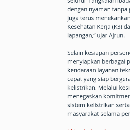
seluruh rangkaian iba
dengan nyaman tanpa gan
juga terus menekankan
Kesehatan Kerja (K3) d
lapangan,” ujar Ajrun.
Selain kesiapan person
menyiapkan berbagai p
kendaraan layanan tekn
cepat yang siap berger
kelistrikan. Melalui k
menegaskan komitmenn
sistem kelistrikan ser
masyarakat selama per