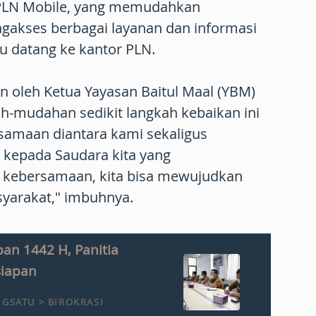
 PLN Mobile, yang memudahkan
akses berbagai layanan dan informasi
rlu datang ke kantor PLN.
 oleh Ketua Yayasan Baitul Maal (YBM)
h-mudahan sedikit langkah kebaikan ini
amaan diantara kami sekaligus
kepada Saudara kita yang
 kebersamaan, kita bisa mewujudkan
syarakat," imbuhnya.
an 1442 H, Panitia
siapan
GSATU > BIROKRASI