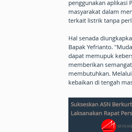
penggunakan aplikasi
masyarakat dalam meng
terkait listrik tanpa pe
Hal senada diungkapkan
Bapak Yefrianto. "Muda
dapat memupuk kebers
memberikan semangat 
membutuhkan. Melalui
kebaikan di tengah ma
Sukseskan ASN Berkurb
Laksanakan Rapat Per
MINAN