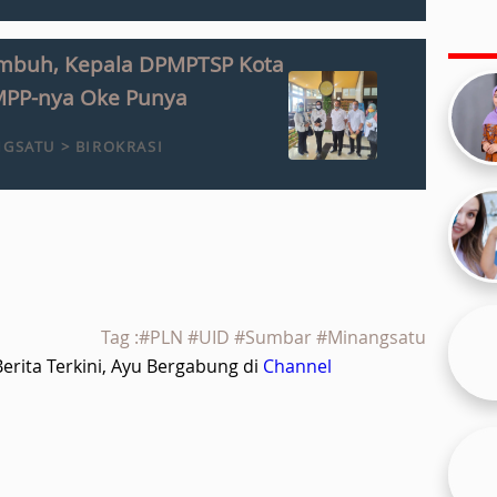
mbuh, Kepala DPMPTSP Kota
 MPP-nya Oke Punya
GSATU > BIROKRASI
Tag :#PLN #UID #Sumbar #Minangsatu
rita Terkini, Ayu Bergabung di
Channel