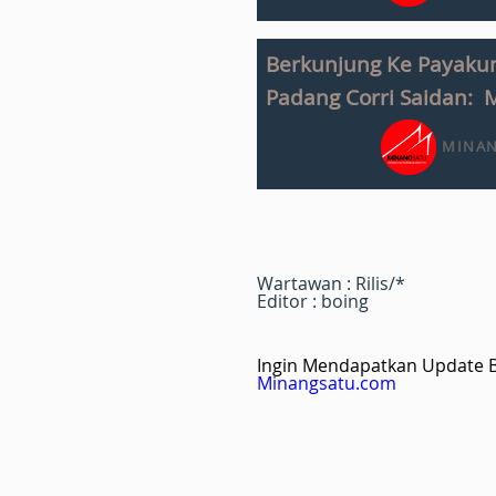
Berkunjung Ke Payaku
Padang Corri Saidan:
MINAN
Wartawan : Rilis/*
Editor : boing
Ingin Mendapatkan Update Be
Minangsatu.com