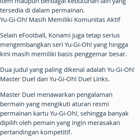
item maupun berbagai kebutuhan lain yang
tersedia di dalam permainan.
Yu-Gi-Oh! Masih Memiliki Komunitas Aktif
Selain eFootball, Konami juga tetap serius
mengembangkan seri
Yu-Gi-Oh!
yang hingga
kini masih memiliki basis penggemar besar.
Dua judul yang paling dikenal adalah
Yu-Gi-Oh!
Master Duel
dan
Yu-Gi-Oh! Duel Links
.
Master Duel menawarkan pengalaman
bermain yang mengikuti aturan resmi
permainan kartu Yu-Gi-Oh!, sehingga banyak
dipilih oleh pemain yang ingin merasakan
pertandingan kompetitif.