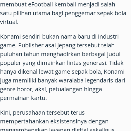
membuat eFootball kembali menjadi salah
satu pilihan utama bagi penggemar sepak bola
virtual.
Konami sendiri bukan nama baru di industri
game. Publisher asal Jepang tersebut telah
puluhan tahun menghadirkan berbagai judul
populer yang dimainkan lintas generasi. Tidak
hanya dikenal lewat game sepak bola, Konami
juga memiliki banyak waralaba legendaris dari
genre horor, aksi, petualangan hingga
permainan kartu.
Kini, perusahaan tersebut terus
mempertahankan eksistensinya dengan
mengembangkan layanan digital sekaligus