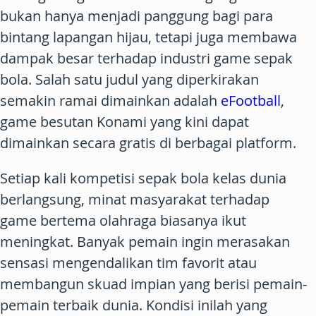
bukan hanya menjadi panggung bagi para
bintang lapangan hijau, tetapi juga membawa
dampak besar terhadap industri game sepak
bola. Salah satu judul yang diperkirakan
semakin ramai dimainkan adalah
eFootball
,
game besutan Konami yang kini dapat
dimainkan secara gratis di berbagai platform.
Setiap kali kompetisi sepak bola kelas dunia
berlangsung, minat masyarakat terhadap
game bertema olahraga biasanya ikut
meningkat. Banyak pemain ingin merasakan
sensasi mengendalikan tim favorit atau
membangun skuad impian yang berisi pemain-
pemain terbaik dunia. Kondisi inilah yang