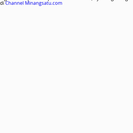
di
Channel Minangsatu.com