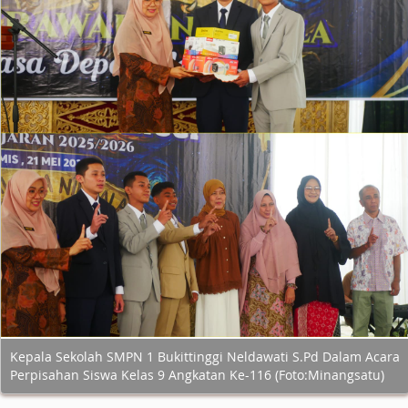
Kepala Sekolah SMPN 1 Bukittinggi Neldawati S.Pd Dalam Acara
Perpisahan Siswa Kelas 9 Angkatan Ke-116 (Foto:Minangsatu)