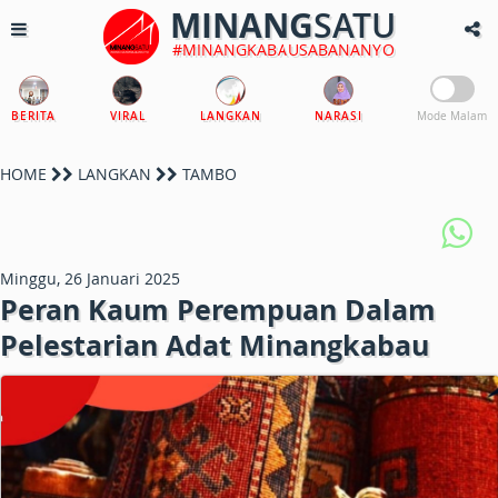
MINANG
SATU
#MINANGKABAUSABANANYO
BERITA
VIRAL
LANGKAN
NARASI
Mode Malam
HOME
LANGKAN
TAMBO
Minggu, 26 Januari 2025
Peran Kaum Perempuan Dalam
Pelestarian Adat Minangkabau