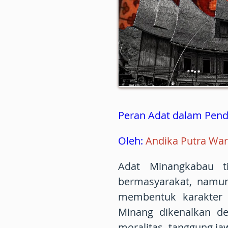
Peran Adat dalam Pend
Oleh:
Andika Putra Wa
Adat Minangkabau t
bermasyarakat, namu
membentuk karakter g
Minang dikenalkan de
moralitas, tanggung j