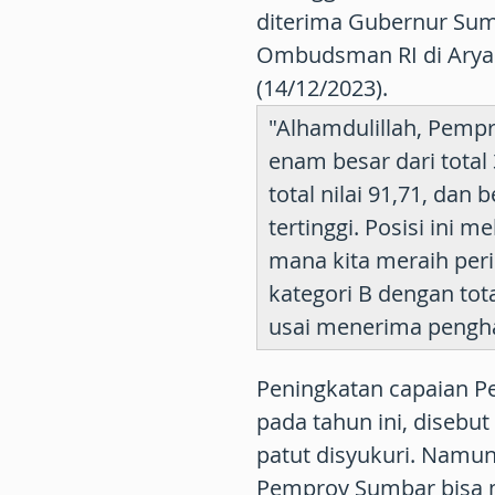
diterima Gubernur Sumb
Ombudsman RI di Aryadu
(14/12/2023).
"Alhamdulillah, Pemp
enam besar dari total
total nilai 91,71, dan 
tertinggi. Posisi ini m
mana kita meraih peri
kategori B dengan tota
usai menerima pengha
Peningkatan capaian P
pada tahun ini, disebu
patut disyukuri. Namu
Pemprov Sumbar bisa m