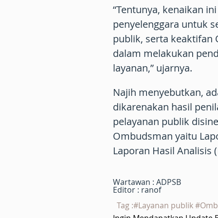
“Tentunya, kenaikan ini
penyelenggara untuk se
publik, serta keaktif
dalam melakukan pend
layanan,” ujarnya.
Najih menyebutkan, ada
dikarenakan hasil peni
pelayanan publik disi
Ombudsman yaitu Lapor
Laporan Hasil Analisi
Wartawan : ADPSB
Editor : ranof
Tag :#Layanan publik #O