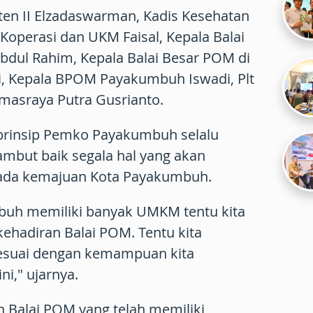
ten II Elzadaswarman, Kadis Kesehatan
Koperasi dan UKM Faisal, Kepala Balai
bdul Rahim, Kepala Balai Besar POM di
, Kepala BPOM Payakumbuh Iswadi, Plt
masraya Putra Gusrianto.
prinsip Pemko Payakumbuh selalu
but baik segala hal yang akan
pada kemajuan Kota Payakumbuh.
buh memiliki banyak UMKM tentu kita
hadiran Balai POM. Tentu kita
suai dengan kemampuan kita
i," ujarnya.
 Balai POM yang telah memiliki