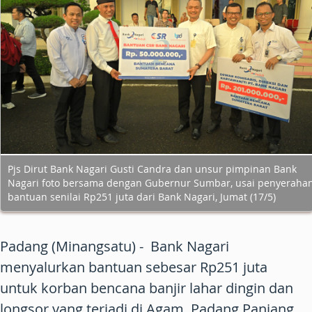
Pjs Dirut Bank Nagari Gusti Candra dan unsur pimpinan Bank
Nagari foto bersama dengan Gubernur Sumbar, usai penyeraha
bantuan senilai Rp251 juta dari Bank Nagari, Jumat (17/5)
Padang (Minangsatu) - Bank Nagari
menyalurkan bantuan sebesar Rp251 juta
untuk korban bencana banjir lahar dingin dan
longsor yang terjadi di Agam, Padang Panjang