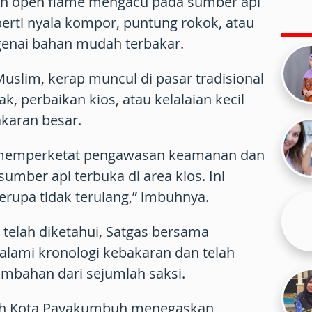
ah open flame mengacu pada sumber api
perti nyala kompor, puntung rokok, atau
genai bahan mudah terbakar.
a Muslim, kerap muncul di pasar tradisional
k, perbaikan kios, atau kelalaian kecil
karan besar.
 memperketat pengawasan keamanan dan
mber api terbuka di area kios. Ini
erupa tidak terulang,” imbuhnya.
telah diketahui, Satgas bersama
alami kronologi kebakaran dan telah
mbahan dari sejumlah saksi.
tah Kota Payakumbuh menegaskan