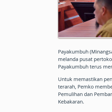
Payakumbuh (Minangsat
melanda pusat pertok
Payakumbuh terus mem
Untuk memastikan pena
terarah, Pemko memben
Pemulihan dan Pemban
Kebakaran.