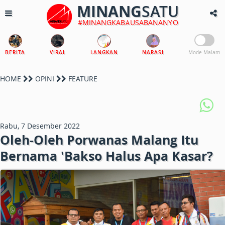
MINANG
SATU
#MINANGKABAUSABANANYO
BERITA
VIRAL
LANGKAN
NARASI
Mode Malam
HOME
OPINI
FEATURE
Rabu, 7 Desember 2022
Oleh-Oleh Porwanas Malang Itu
Bernama 'Bakso Halus Apa Kasar?