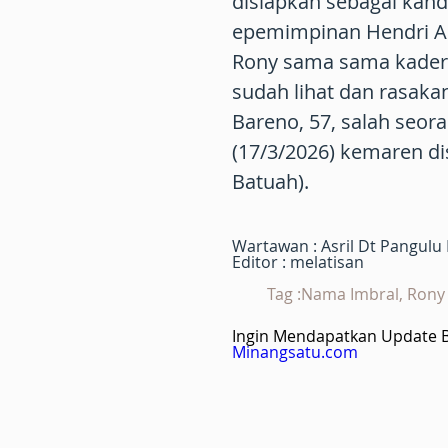
disiapkan sebagai kand
epemimpinan Hendri Ar
Rony sama sama kader p
sudah lihat dan rasaka
Bareno, 57, salah seo
(17/3/2026) kemaren dis
Batuah).
Wartawan : Asril Dt Pangulu
Editor : melatisan
Tag :Nama Imbral, Rony 
Ingin Mendapatkan Update Be
Minangsatu.com