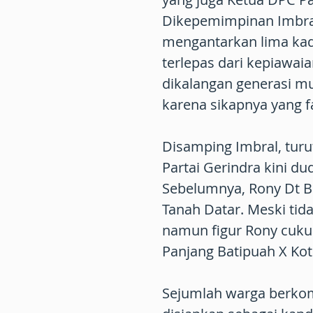
Dikepemimpinan Imbral
mengantarkan lima kade
terlepas dari kepiawa
dikalangan generasi m
karena sikapnya yang fa
Disamping Imbral, tur
Partai Gerindra kini d
Sebelumnya, Rony Dt B
Tanah Datar. Meski tid
namun figur Rony cukup
Panjang Batipuah X Kot
Sejumlah warga berkom