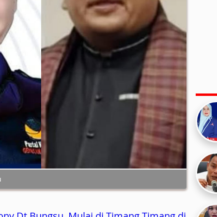
u
ony Dt Bungsu, Mulai di Timang Timang di