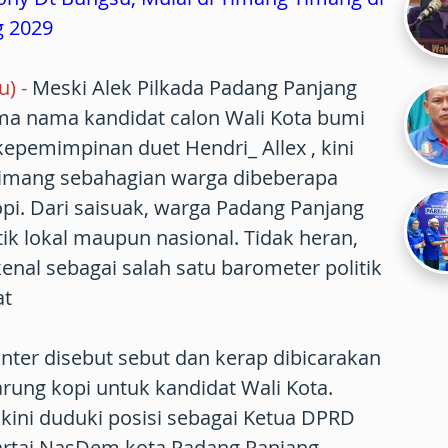
g 2029
tu)
-
Meski Alek Pilkada Padang Panjang
ama nama kandidat calon Wali Kota bumi
epemimpinan duet Hendri_ Allex , kini
timang sebahagian warga dibeberapa
pi. Dari saisuak, warga Padang Panjang
tik lokal maupun nasional. Tidak heran,
enal sebagai salah satu barometer politik
at
anter disebut sebut dan kerap dibicarakan
rung kopi untuk kandidat Wali Kota.
 kini duduki posisi sebagai Ketua DPRD
artai NasDem kota Padang Panjang.