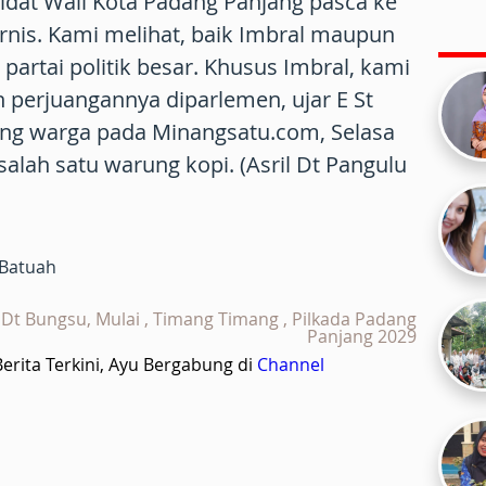
idat Wali Kota Padang Panjang pasca ke
nis. Kami melihat, baik Imbral maupun
artai politik besar. Khusus Imbral, kami
n perjuangannya diparlemen, ujar E St
rang warga pada Minangsatu.com, Selasa
alah satu warung kopi. (Asril Dt Pangulu
 Batuah
Dt Bungsu, Mulai , Timang Timang , Pilkada Padang
Panjang 2029
rita Terkini, Ayu Bergabung di
Channel